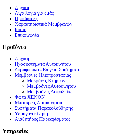
Αρχική
Λιγα λόγια για εμάς
Προσφορές
Χαρακτηριστικά Μεμβρανών
forum
Επικοινωνία
Προϊόντα
Αρχική
Ηχοσυστηματα Αυτοκινήτου
Δορυφορικά - Επίγεια Συστήματα
Μεμβράνες Ηλιοπροστασίας
Μεβράνες Κτηρίων
Μεμβράνες Αυτοκινήτου
Μεμβράνες Ασφαλείας
Φώτα XENON
Μπαταρίες Αυτοκινήτου
Συστήματα Παρακολούθησης
Υδρογονοκίνηση
Αισθητήρες Παρκαρίσματος
Υπηρεσίες