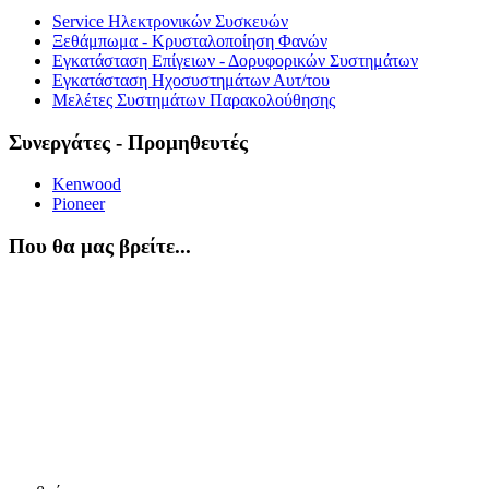
Service Ηλεκτρονικών Συσκευών
Ξεθάμπωμα - Κρυσταλοποίηση Φανών
Εγκατάσταση Επίγειων - Δορυφορικών Συστημάτων
Εγκατάσταση Ηχοσυστημάτων Αυτ/του
Μελέτες Συστημάτων Παρακολούθησης
Συνεργάτες - Προμηθευτές
Kenwood
Pioneer
Που θα μας βρείτε...