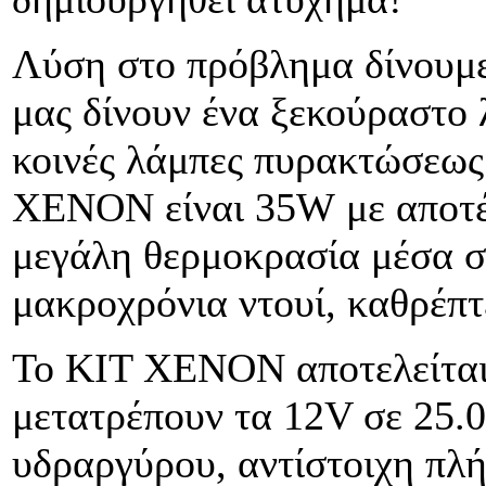
Λύση στο πρόβλημα δίνουμ
μας δίνουν ένα ξεκούραστο 
κοινές λάμπες πυρακτώσεως 
XENON
είναι 35
W
με αποτέ
μεγάλη θερμοκρασία μέσα σ
μακροχρόνια ντουί, καθρέπ
Το
KIT
XENON
αποτελείτα
μετατρέπουν τα 12
V
σε 25.
υδραργύρου, αντίστοιχη πλ