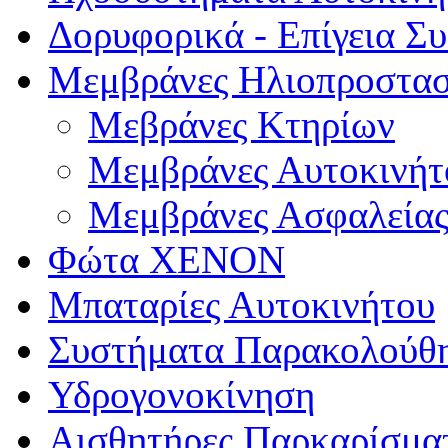
Δορυφορικά - Επίγεια Σ
Μεμβράνες Ηλιοπροστασ
Μεβράνες Κτηρίων
Μεμβράνες Αυτοκινήτ
Μεμβράνες Ασφαλεία
Φώτα XENON
Μπαταρίες Αυτοκινήτου
Συστήματα Παρακολούθ
Υδρογονοκίνηση
Αισθητήρες Παρκαρίσμα