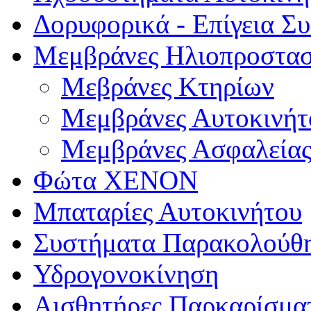
Δορυφορικά - Επίγεια Σ
Μεμβράνες Ηλιοπροστασ
Μεβράνες Κτηρίων
Μεμβράνες Αυτοκινήτ
Μεμβράνες Ασφαλεία
Φώτα XENON
Μπαταρίες Αυτοκινήτου
Συστήματα Παρακολούθ
Υδρογονοκίνηση
Αισθητήρες Παρκαρίσμα