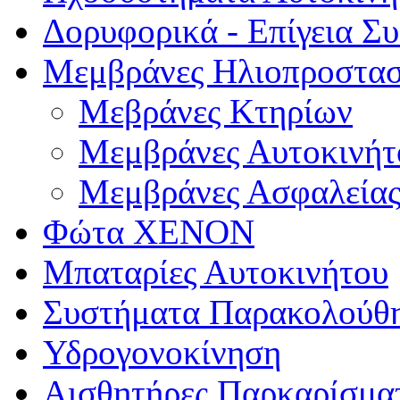
Δορυφορικά - Επίγεια Σ
Μεμβράνες Ηλιοπροστασ
Μεβράνες Κτηρίων
Μεμβράνες Αυτοκινήτ
Μεμβράνες Ασφαλεία
Φώτα XENON
Μπαταρίες Αυτοκινήτου
Συστήματα Παρακολούθ
Υδρογονοκίνηση
Αισθητήρες Παρκαρίσμα